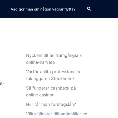
Search
Vad gör man om någon vägrar flytta?
Nyckeln till en framgångsrik
online-närvaro
Varför anlita professionella
takläggare i Stockholm?
där
Så fungerar cashback på
online casinon
Hur får man företagslån?
Vilka tjänster tillhandahåller en