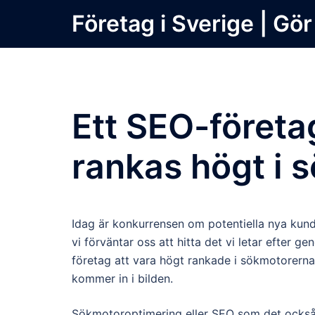
Skip
Företag i Sverige | Gör
to
content
Ett SEO-företa
rankas högt i
Idag är konkurrensen om potentiella nya kunder
vi förväntar oss att hitta det vi letar efter 
företag att vara högt rankade i sökmotorern
kommer in i bilden.
Sökmotoroptimering eller SEO som det också 