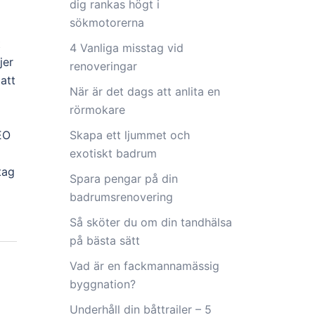
dig rankas högt i
sökmotorerna
t
4 Vanliga misstag vid
jer
renoveringar
att
När är det dags att anlita en
rörmokare
SEO
Skapa ett ljummet och
exotiskt badrum
tag
Spara pengar på din
badrumsrenovering
Så sköter du om din tandhälsa
på bästa sätt
Vad är en fackmannamässig
byggnation?
Underhåll din båttrailer – 5