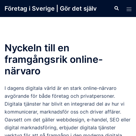
Skip
Företag i Sverige | Gör det själv
Search
Tog
to
men
content
Nyckeln till en
framgångsrik online-
närvaro
I dagens digitala värld är en stark online-närvaro
avgörande för både företag och privatpersoner.
Digitala tjänster har blivit en integrerad del av hur vi
kommunicerar, marknadsför oss och driver affärer.
Oavsett om det gäller webbdesign, e-handel, SEO eller
digital marknadsföring, erbjuder digitala tjänster
verktyg för att nå framgång i den moderna digitala